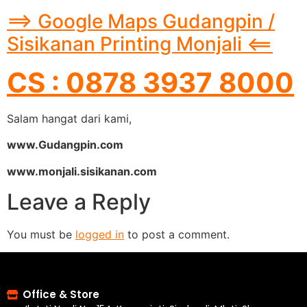
==> Google Maps Gudangpin /
Sisikanan Printing Monjali <==
CS : 0878 3937 8000
Salam hangat dari kami,
www.Gudangpin.com
www.monjali.sisikanan.com
Leave a Reply
You must be
logged in
to post a comment.
Office & Store