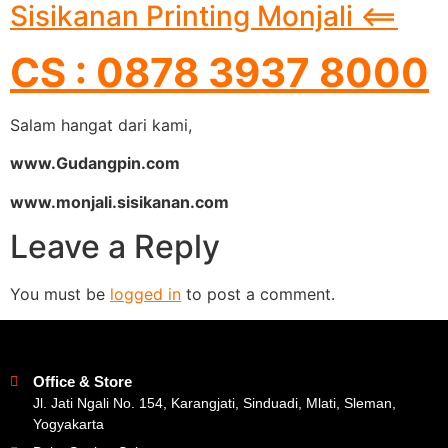
Sisikanan Printing Monjali <==
CS : 0878 3937 8000
Salam hangat dari kami,
www.Gudangpin.com
www.monjali.sisikanan.com
Leave a Reply
You must be
logged in
to post a comment.
Office & Store
Jl. Jati Ngali No. 154, Karangjati, Sinduadi, Mlati, Sleman,
Yogyakarta