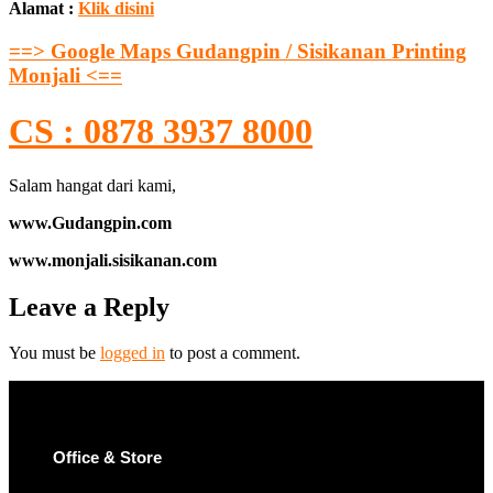
Alamat :
Klik disini
==> Google Maps Gudangpin / Sisikanan Printing
Monjali <==
CS : 0878 3937 8000
Salam hangat dari kami,
www.Gudangpin.com
www.monjali.sisikanan.com
Leave a Reply
You must be
logged in
to post a comment.
Office & Store