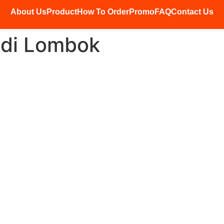
About Us
Product
How To Order
Promo
FAQ
Contact Us
 di Lombok