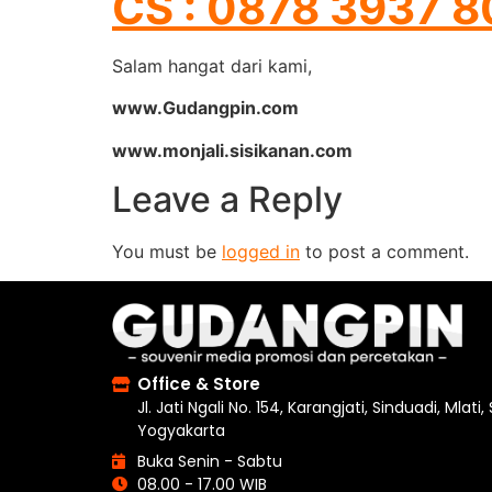
CS : 0878 3937 
Salam hangat dari kami,
www.Gudangpin.com
www.monjali.sisikanan.com
Leave a Reply
You must be
logged in
to post a comment.
Office & Store
Jl. Jati Ngali No. 154, Karangjati, Sinduadi, Mlati
Yogyakarta
Buka Senin - Sabtu
08.00 - 17.00 WIB