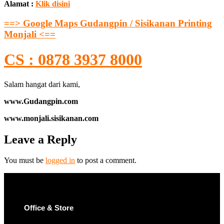
Alamat :
Klik disini
==> Google Maps Gudangpin / Sisikanan Printing
Monjali <==
CS : 0878 3937 8000
Salam hangat dari kami,
www.Gudangpin.com
www.monjali.sisikanan.com
Leave a Reply
You must be
logged in
to post a comment.
Office & Store