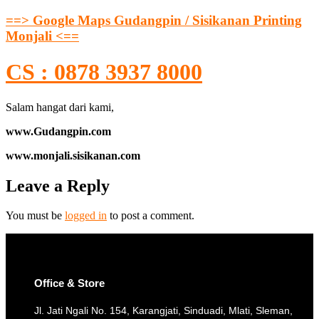
==> Google Maps Gudangpin / Sisikanan Printing
Monjali <==
CS : 0878 3937 8000
Salam hangat dari kami,
www.Gudangpin.com
www.monjali.sisikanan.com
Leave a Reply
You must be
logged in
to post a comment.
Office & Store
Jl. Jati Ngali No. 154, Karangjati, Sinduadi, Mlati, Sleman,