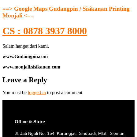
==> Google Maps Gudangpin / Sisikanan Printing
Monjali <==
CS : 0878 3937 8000
Salam hangat dari kami,
www.Gudangpin.com
www.monjali.sisikanan.com
Leave a Reply
You must be
logged in
to post a comment.
Office & Store
Jl. Jati Ngali No. 154, Karangjati, Sinduadi, Mlati, Sleman,