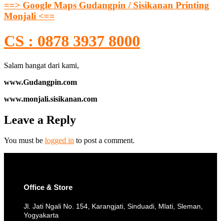
==> Google Maps Gudangpin / Sisikanan Printing
Monjali <==
CS : 0878 3937 8000
Salam hangat dari kami,
www.Gudangpin.com
www.monjali.sisikanan.com
Leave a Reply
You must be
logged in
to post a comment.
Office & Store
Jl. Jati Ngali No. 154, Karangjati, Sinduadi, Mlati, Sleman,
Yogyakarta