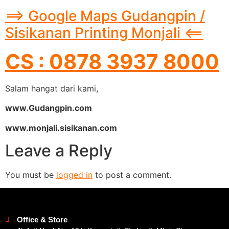
==> Google Maps Gudangpin /
Sisikanan Printing Monjali <==
CS : 0878 3937 8000
Salam hangat dari kami,
www.Gudangpin.com
www.monjali.sisikanan.com
Leave a Reply
You must be
logged in
to post a comment.
Office & Store