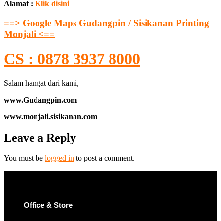
Alamat :
Klik disini
==> Google Maps Gudangpin / Sisikanan Printing
Monjali <==
CS : 0878 3937 8000
Salam hangat dari kami,
www.Gudangpin.com
www.monjali.sisikanan.com
Leave a Reply
You must be
logged in
to post a comment.
Office & Store