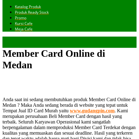
Katalog Produk
Produk Ready Stock
Promo
Kursi Cafe
Meja Cafe
Member Card Online di
Medan
Anda saat ini sedang membutuhkan produk Member Card Online di
Medan ? Maka Anda sedang berada di website yang tepat untuk
Tempat Jual ID Card Murah yaitu
www.gudangpin.com
. Kami
merupakan perusahaan Beli Member Card dengan hasil yang
terbaik. Seluruh Karyawan Operasional kami sangatlah
berpengalaman dalam memproduksi Member Card Terdekat dengan
kualitas yang memuaskan dan sesuai deadline. Hasil yang terkeren
dan tepat waktu adalah harga mati bagi Divisi kami dan tidak bisa