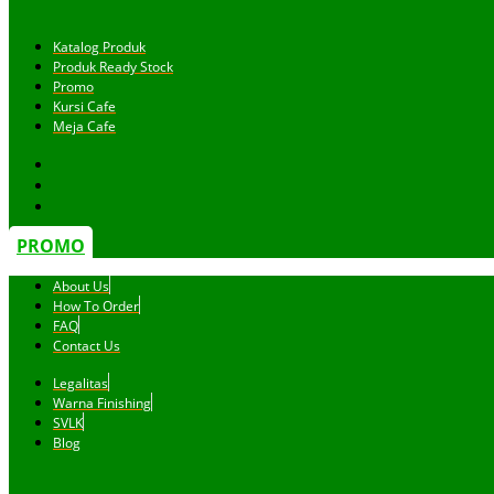
Katalog Produk
Produk Ready Stock
Promo
Kursi Cafe
Meja Cafe
PROMO
About Us
How To Order
FAQ
Contact Us
Legalitas
Warna Finishing
SVLK
Blog