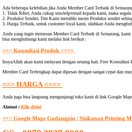
Ada beberapa kelebihan jika Anda Member Card Terbaik di Semara
1. Tidak Ribet, Anda cukup sms/telp/email kepada kami, maka segal
2. Produksi Sendiri, Tim Kami memiliki mesin Produksi sendiri sehi
3. Harga Terbaik, untuk customer loyal kami, silahkan Anda menghu
Anda yang ingin memesan Member Card Terbaik di Semarang, kami si
bisa menghubungi kami melalui link berikut :
==> Konsultasi Produk <===
InsyaAllah akan kami melayani dengan senang hati. Free Konsultasi
Member Card Terlengkap dapat dipesan dengan sangat cepat dan mudah
==> HARGA <===
Anda juga bisa langsung mengunjungi toko kami di link Google Maps
Alamat :
Klik disini
==> Google Maps Gudangpin / Sisikanan Printing M