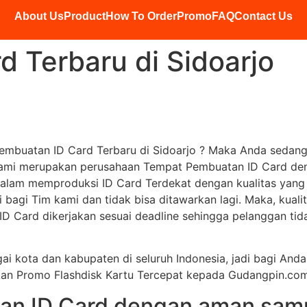
About Us
Product
How To Order
Promo
FAQ
Contact Us
 Terbaru di Sidoarjo
embuatan ID Card Terbaru di Sidoarjo ? Maka Anda sedang
Kami merupakan perusahaan Tempat Pembuatan ID Card deng
alam memproduksi ID Card Terdekat dengan kualitas yang 
 bagi Tim kami dan tidak bisa ditawarkan lagi. Maka, kual
D Card dikerjakan sesuai deadline sehingga pelanggan tidak
gai kota dan kabupaten di seluruh Indonesia, jadi bagi An
akan Promo Flashdisk Kartu Tercepat kepada Gudangpin.c
an ID Card dengan aman samp