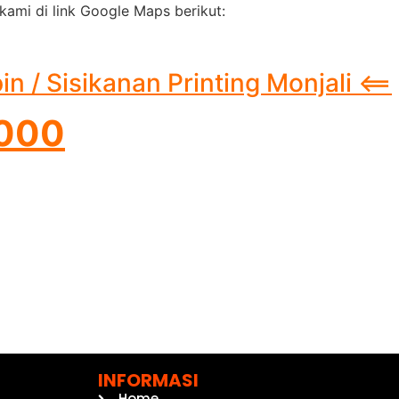
kami di link Google Maps berikut:
 / Sisikanan Printing Monjali <==
8000
INFORMASI
Home