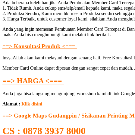
Ada beberapa kelebihan jika Anda Pembuatan Member Card Tercep
1. Tidak Rumit, Anda cukup sms/telp/email kepada kami, maka segal
2. Produksi Sendiri, Kami memiliki mesin Produksi sendiri sehingga
3. Harga Terbaik, untuk customer loyal kami, silahkan Anda menghu
Anda yang ingin memesan Pembuatan Member Card Tercepat di Bandun
maka Anda bisa menghubungi kami melalui link berikut :
==> Konsultasi Produk <===
InsyaAllah akan kami melayani dengan senang hati. Free Konsultasi
Member Card Online dapat dipesan dengan sangat cepat dan mudah. An
==> HARGA <===
Anda juga bisa langsung mengunjungi workshop kami di link Google
Alamat :
Klik disini
==> Google Maps Gudangpin / Sisikanan Printing M
CS : 0878 3937 8000