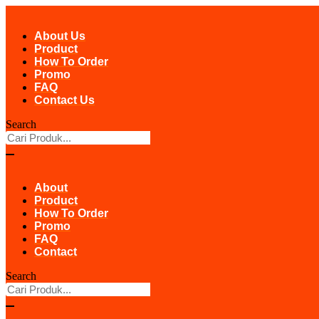
Skip
to
About Us
content
Product
How To Order
Promo
FAQ
Contact Us
Search
About
Product
How To Order
Promo
FAQ
Contact
Search