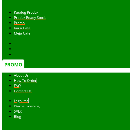
Katalog Produk
Produk Ready Stock
Promo
Kursi Cafe
Meja Cafe
PROMO
About Us
How To Order
FAQ
Contact Us
Legalitas
Warna Finishing
SVLK
Blog