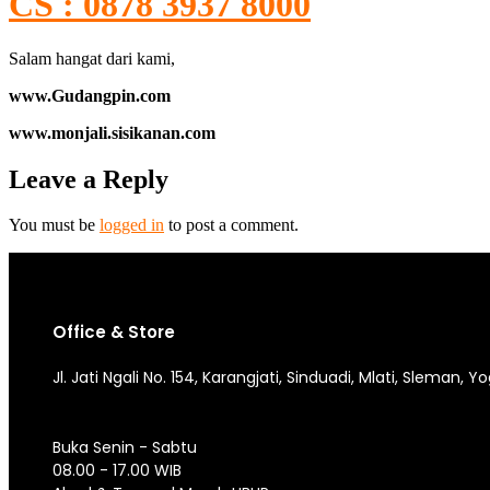
CS : 0878 3937 8000
Salam hangat dari kami,
www.Gudangpin.com
www.monjali.sisikanan.com
Leave a Reply
You must be
logged in
to post a comment.
Office & Store
Jl. Jati Ngali No. 154, Karangjati, Sinduadi, Mlati, Sleman, 
Buka Senin - Sabtu
08.00 - 17.00 WIB