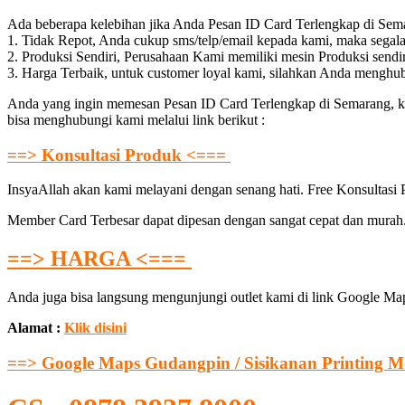
Ada beberapa kelebihan jika Anda Pesan ID Card Terlengkap di S
1. Tidak Repot, Anda cukup sms/telp/email kepada kami, maka segal
2. Produksi Sendiri, Perusahaan Kami memiliki mesin Produksi sendi
3. Harga Terbaik, untuk customer loyal kami, silahkan Anda menghu
Anda yang ingin memesan Pesan ID Card Terlengkap di Semarang, ka
bisa menghubungi kami melalui link berikut :
==> Konsultasi Produk <===
InsyaAllah akan kami melayani dengan senang hati. Free Konsultasi
Member Card Terbesar dapat dipesan dengan sangat cepat dan murah. 
==> HARGA <===
Anda juga bisa langsung mengunjungi outlet kami di link Google Map
Alamat :
Klik disini
==> Google Maps Gudangpin / Sisikanan Printing M