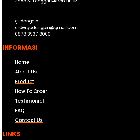
Ahad & Tanggal Merah LIBUR
gudangpin
ordergudangpin@gmail.com
0878 3937 8000
INFORMASI
Home
About Us
Product
How To Order
Testimonial
FAQ
Contact Us
LINKS