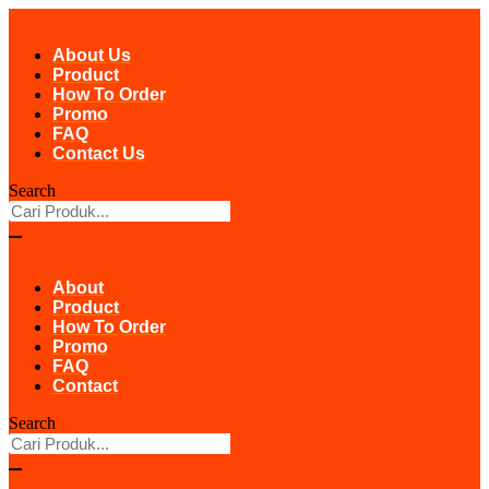
Skip
to
About Us
content
Product
How To Order
Promo
FAQ
Contact Us
Search
About
Product
How To Order
Promo
FAQ
Contact
Search