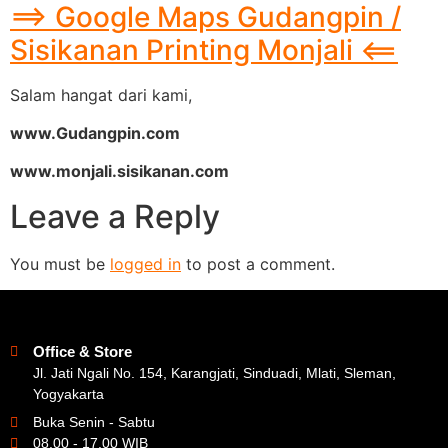
==> Google Maps Gudangpin /
Sisikanan Printing Monjali <==
Salam hangat dari kami,
www.Gudangpin.com
www.monjali.sisikanan.com
Leave a Reply
You must be
logged in
to post a comment.
Office & Store
Jl. Jati Ngali No. 154, Karangjati, Sinduadi, Mlati, Sleman,
Yogyakarta
Buka Senin - Sabtu
08.00 - 17.00 WIB