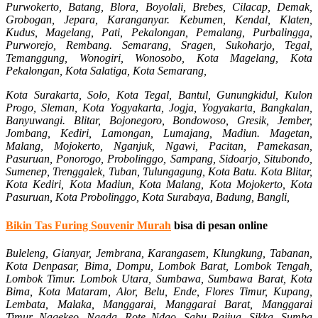
Purwokerto, Batang, Blora, Boyolali, Brebes, Cilacap, Demak,
Grobogan, Jepara, Karanganyar. Kebumen, Kendal, Klaten,
Kudus, Magelang, Pati, Pekalongan, Pemalang, Purbalingga,
Purworejo, Rembang. Semarang, Sragen, Sukoharjo, Tegal,
Temanggung, Wonogiri, Wonosobo, Kota Magelang, Kota
Pekalongan, Kota Salatiga, Kota Semarang,
Kota Surakarta, Solo, Kota Tegal, Bantul, Gunungkidul, Kulon
Progo, Sleman, Kota Yogyakarta, Jogja, Yogyakarta, Bangkalan,
Banyuwangi. Blitar, Bojonegoro, Bondowoso, Gresik, Jember,
Jombang, Kediri, Lamongan, Lumajang, Madiun. Magetan,
Malang, Mojokerto, Nganjuk, Ngawi, Pacitan, Pamekasan,
Pasuruan, Ponorogo, Probolinggo, Sampang, Sidoarjo, Situbondo,
Sumenep, Trenggalek, Tuban, Tulungagung, Kota Batu. Kota Blitar,
Kota Kediri, Kota Madiun, Kota Malang, Kota Mojokerto, Kota
Pasuruan, Kota Probolinggo, Kota Surabaya, Badung, Bangli,
Bikin Tas Furing Souvenir Murah
bisa di pesan online
Buleleng, Gianyar, Jembrana, Karangasem, Klungkung, Tabanan,
Kota Denpasar, Bima, Dompu, Lombok Barat, Lombok Tengah,
Lombok Timur. Lombok Utara, Sumbawa, Sumbawa Barat, Kota
Bima, Kota Mataram, Alor, Belu, Ende, Flores Timur, Kupang,
Lembata, Malaka, Manggarai, Manggarai Barat, Manggarai
Timur, Nagekeo. Ngada, Rote Ndao, Sabu Raijua, Sikka, Sumba