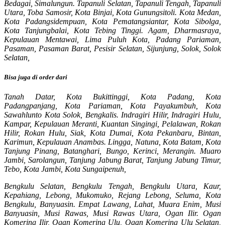
Bedagai, Simalungun. Tapanuli Selatan, Tapanuli Tengah, Tapanuli
Utara, Toba Samosir, Kota Binjai, Kota Gunungsitoli. Kota Medan,
Kota Padangsidempuan, Kota Pematangsiantar, Kota Sibolga,
Kota Tanjungbalai, Kota Tebing Tinggi. Agam, Dharmasraya,
Kepulauan Mentawai, Lima Puluh Kota, Padang Pariaman,
Pasaman, Pasaman Barat, Pesisir Selatan, Sijunjung, Solok, Solok
Selatan,
Bisa juga di order dari
Tanah Datar, Kota Bukittinggi, Kota Padang, Kota
Padangpanjang, Kota Pariaman, Kota Payakumbuh, Kota
Sawahlunto Kota Solok, Bengkalis. Indragiri Hilir, Indragiri Hulu,
Kampar, Kepulauan Meranti, Kuantan Singingi, Pelalawan, Rokan
Hilir, Rokan Hulu, Siak, Kota Dumai, Kota Pekanbaru, Bintan,
Karimun, Kepulauan Anambas. Lingga, Natuna, Kota Batam, Kota
Tanjung Pinang, Batanghari, Bungo, Kerinci, Merangin. Muaro
Jambi, Sarolangun, Tanjung Jabung Barat, Tanjung Jabung Timur,
Tebo, Kota Jambi, Kota Sungaipenuh,
Bengkulu Selatan, Bengkulu Tengah, Bengkulu Utara, Kaur,
Kepahiang, Lebong, Mukomuko, Rejang Lebong, Seluma, Kota
Bengkulu, Banyuasin. Empat Lawang, Lahat, Muara Enim, Musi
Banyuasin, Musi Rawas, Musi Rawas Utara, Ogan Ilir. Ogan
Komering Ilir, Ogan Komering Ulu, Ogan Komering Ulu Selatan,