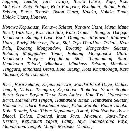
Soppeng, Takalar, Tana Toraja, Toraja Utara, Wajo, Kota
Makassar. Kota Palopo, Kota Parepare, Bombana, Buton, Buton
Selatan, Buton Tengah, Buton Utara, Kolaka, Kolaka Timur,
Kolaka Utara, Konawe,
Konawe Kepulauan, Konawe Selatan, Konawe Utara, Muna, Muna
Barat, Wakatobi, Kota Bau-Bau, Kota Kendari, Banggai, Banggai
Kepulauan. Banggai Laut, Buol, Donggala, Morowali, Morowali
Utara, Parigi Moutong, Poso, Sigi, Tojo Una-Una. Tolitoli, Kota
Palu, Bolaang Mongondow, Bolaang Mongondow Selatan,
Bolaang Mongondow Timur, Bolaang Mongondow Utara,
Kepulauan Sangihe. Kepulauan Siau Tagulandang Biaro,
Kepulauan Talaud, Minahasa, Minahasa Selatan, Minahasa
Tenggara, Minahasa Utara, Kota Bitung, Kota Kotamobagu, Kota
Manado, Kota Tomohon,
Buru, Buru Selatan, Kepulauan Aru, Maluku Barat Daya, Maluku
Tengah, Maluku Tenggara, Kepulauan Tanimbar, Seram Bagian
Barat. Seram Bagian Timur, Kota Ambon, Kota Tual, Halmahera
Barat, Halmahera Tengah, Halmahera Timur. Halmahera Selatan,
Halmahera Utara, Kepulauan Sula, Pulau Morotai, Pulau Taliabu,
Kota Ternate, Kota Tidore Kepulauan, Asmat, Biak Numfor, Boven
Digoel. Deiyai, Dogiyai, Intan Jaya, Jayapura, Jayawijaya,
Keerom, Kepulauan Yapen, Lanny Jaya, Mamberamo Raya,
Mamberamo Tengah, Mappi, Merauke, Mimika,