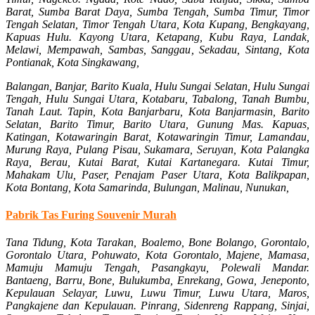
Barat, Sumba Barat Daya, Sumba Tengah, Sumba Timur, Timor
Tengah Selatan, Timor Tengah Utara, Kota Kupang, Bengkayang,
Kapuas Hulu. Kayong Utara, Ketapang, Kubu Raya, Landak,
Melawi, Mempawah, Sambas, Sanggau, Sekadau, Sintang, Kota
Pontianak, Kota Singkawang,
Balangan, Banjar, Barito Kuala, Hulu Sungai Selatan, Hulu Sungai
Tengah, Hulu Sungai Utara, Kotabaru, Tabalong, Tanah Bumbu,
Tanah Laut. Tapin, Kota Banjarbaru, Kota Banjarmasin, Barito
Selatan, Barito Timur, Barito Utara, Gunung Mas. Kapuas,
Katingan, Kotawaringin Barat, Kotawaringin Timur, Lamandau,
Murung Raya, Pulang Pisau, Sukamara, Seruyan, Kota Palangka
Raya, Berau, Kutai Barat, Kutai Kartanegara. Kutai Timur,
Mahakam Ulu, Paser, Penajam Paser Utara, Kota Balikpapan,
Kota Bontang, Kota Samarinda, Bulungan, Malinau, Nunukan,
Pabrik Tas Furing Souvenir Murah
Tana Tidung, Kota Tarakan, Boalemo, Bone Bolango, Gorontalo,
Gorontalo Utara, Pohuwato, Kota Gorontalo, Majene, Mamasa,
Mamuju Mamuju Tengah, Pasangkayu, Polewali Mandar.
Bantaeng, Barru, Bone, Bulukumba, Enrekang, Gowa, Jeneponto,
Kepulauan Selayar, Luwu, Luwu Timur, Luwu Utara, Maros,
Pangkajene dan Kepulauan. Pinrang, Sidenreng Rappang, Sinjai,