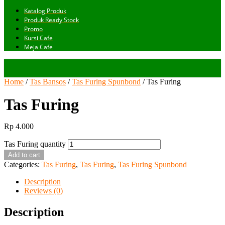
Katalog Produk
Produk Ready Stock
Promo
Kursi Cafe
Meja Cafe
Home
/
Tas Bansos
/
Tas Furing Spunbond
/ Tas Furing
Tas Furing
Rp
4.000
Tas Furing quantity
Add to cart
Categories:
Tas Furing
,
Tas Furing
,
Tas Furing Spunbond
Description
Reviews (0)
Description