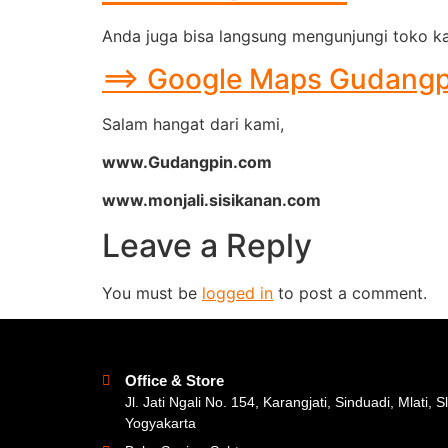
Anda juga bisa langsung mengunjungi toko ka
==> Google Maps Gudangpin
Salam hangat dari kami,
www.Gudangpin.com
www.monjali.sisikanan.com
Leave a Reply
You must be
logged in
to post a comment.
Office & Store
Jl. Jati Ngali No. 154, Karangjati, Sinduadi, Mlati, 
Yogyakarta