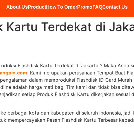
About Us
Product
How To Order
Promo
FAQ
Contact Us
k Kartu Terdekat di Jak
oduksi Flashdisk Kartu Terdekat di Jakarta ? Maka Anda s
angpin.com
. Kami merupakan perusahaan Tempat Buat Flas
berpengalaman dalam memproduksi Flashdisk ID Card Murah
ine adalah harga mati bagi Tim kami dan tidak bisa ditawa
jadikan setiap Produk Flashdisk Kartu dikerjakan sesuai d
m ke berbagai kota dan kabupaten di seluruh Indonesia, jad
 untuk mempercayakan Pesan Flashdisk Kartu Terbesar ke