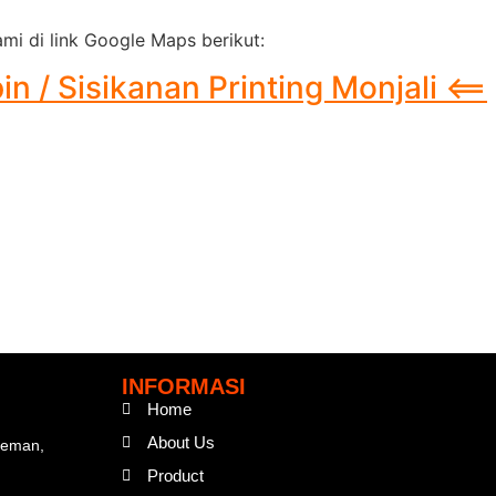
mi di link Google Maps berikut:
 / Sisikanan Printing Monjali <==
INFORMASI
Home
About Us
Sleman,
Product