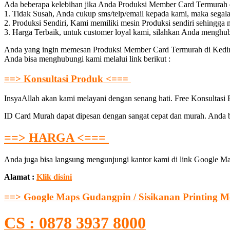
Ada beberapa kelebihan jika Anda Produksi Member Card Termurah
1. Tidak Susah, Anda cukup sms/telp/email kepada kami, maka segal
2. Produksi Sendiri, Kami memiliki mesin Produksi sendiri sehingga
3. Harga Terbaik, untuk customer loyal kami, silahkan Anda menghu
Anda yang ingin memesan Produksi Member Card Termurah di Kediri,
Anda bisa menghubungi kami melalui link berikut :
==> Konsultasi Produk <===
InsyaAllah akan kami melayani dengan senang hati. Free Konsultasi
ID Card Murah dapat dipesan dengan sangat cepat dan murah. Anda bis
==> HARGA <===
Anda juga bisa langsung mengunjungi kantor kami di link Google Ma
Alamat :
Klik disini
==> Google Maps Gudangpin / Sisikanan Printing M
CS : 0878 3937 8000