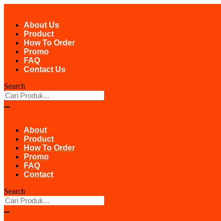
Skip
to
About Us
content
Product
How To Order
Promo
FAQ
Contact Us
Search
About
Product
How To Order
Promo
FAQ
Contact
Search