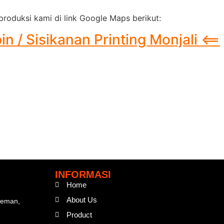
roduksi kami di link Google Maps berikut:
 / Sisikanan Printing Monjali <==
INFORMASI
Home
About Us
Sleman,
Product