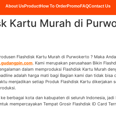
About Us
Product
How To Order
Promo
FAQ
Contact Us
sk Kartu Murah di Purw
odusen Flashdisk Kartu Murah di Purwokerto ? Maka Anda 
gudangpin.com
. Kami merupakan perusahaan Bikin Flashdi
pengalaman dalam memproduksi Flashdisk Kartu Murah denga
eadline adalah harga mati bagi Bagian kami dan tidak bisa d
ktu menjadikan setiap Produk Flashdisk Kartu dikerjakan s
produksi.
m ke berbagai kota dan kabupaten di seluruh Indonesia, jad
u untuk mempercayakan Tempat Grosir Flashdisk ID Card T