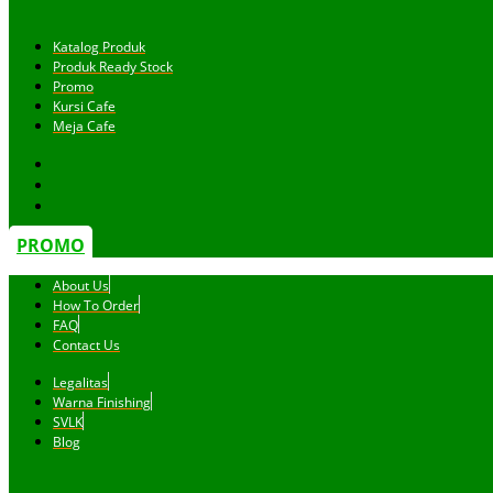
Katalog Produk
Produk Ready Stock
Promo
Kursi Cafe
Meja Cafe
PROMO
About Us
How To Order
FAQ
Contact Us
Legalitas
Warna Finishing
SVLK
Blog