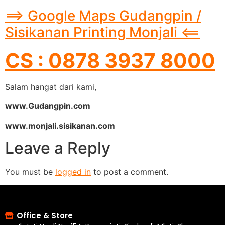
==> Google Maps Gudangpin /
Sisikanan Printing Monjali <==
CS : 0878 3937 8000
Salam hangat dari kami,
www.Gudangpin.com
www.monjali.sisikanan.com
Leave a Reply
You must be
logged in
to post a comment.
Office & Store