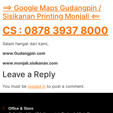
==> Google Maps Gudangpin /
Sisikanan Printing Monjali <==
CS : 0878 3937 8000
Salam hangat dari kami,
www.Gudangpin.com
www.monjali.sisikanan.com
Leave a Reply
You must be
logged in
to post a comment.
Office & Store