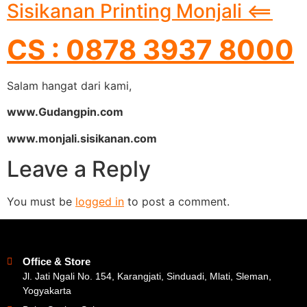
Sisikanan Printing Monjali <==
CS : 0878 3937 8000
Salam hangat dari kami,
www.Gudangpin.com
www.monjali.sisikanan.com
Leave a Reply
You must be
logged in
to post a comment.
Office & Store
Jl. Jati Ngali No. 154, Karangjati, Sinduadi, Mlati, Sleman,
Yogyakarta