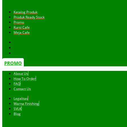
Katalog Produk
Produk Ready Stock
Promo
Kursi Cafe
Meja Cafe
PROMO
About Us
How To Order
FAQ
Contact Us
Legalitas
Warna Finishing
SVLK
Blog