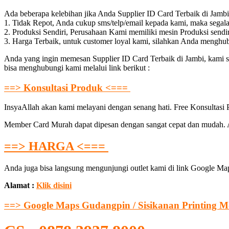
Ada beberapa kelebihan jika Anda Supplier ID Card Terbaik di Jam
1. Tidak Repot, Anda cukup sms/telp/email kepada kami, maka segal
2. Produksi Sendiri, Perusahaan Kami memiliki mesin Produksi sendi
3. Harga Terbaik, untuk customer loyal kami, silahkan Anda menghu
Anda yang ingin memesan Supplier ID Card Terbaik di Jambi, kami s
bisa menghubungi kami melalui link berikut :
==> Konsultasi Produk <===
InsyaAllah akan kami melayani dengan senang hati. Free Konsultasi
Member Card Murah dapat dipesan dengan sangat cepat dan mudah. An
==> HARGA <===
Anda juga bisa langsung mengunjungi outlet kami di link Google Map
Alamat :
Klik disini
==> Google Maps Gudangpin / Sisikanan Printing M