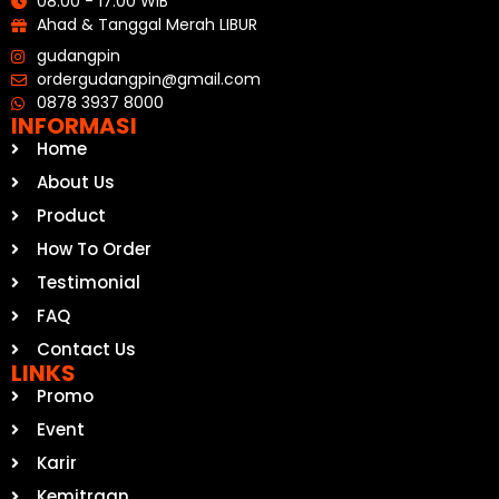
08.00 - 17.00 WIB
Ahad & Tanggal Merah LIBUR
gudangpin
ordergudangpin@gmail.com
0878 3937 8000
INFORMASI
Home
About Us
Product
How To Order
Testimonial
FAQ
Contact Us
LINKS
Promo
Event
Karir
Kemitraan