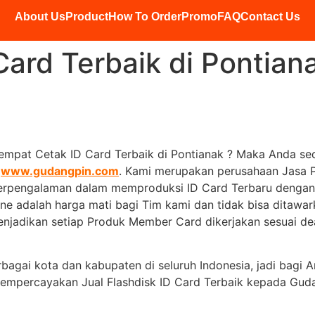
About Us
Product
How To Order
Promo
FAQ
Contact Us
ard Terbaik di Pontian
mpat Cetak ID Card Terbaik di Pontianak ? Maka Anda sed
u
www.gudangpin.com
. Kami merupakan perusahaan Jasa Pr
berpengalaman dalam memproduksi ID Card Terbaru dengan k
ine adalah harga mati bagi Tim kami dan tidak bisa ditawar
njadikan setiap Produk Member Card dikerjakan sesuai dea
bagai kota dan kabupaten di seluruh Indonesia, jadi bagi
k mempercayakan Jual Flashdisk ID Card Terbaik kepada G