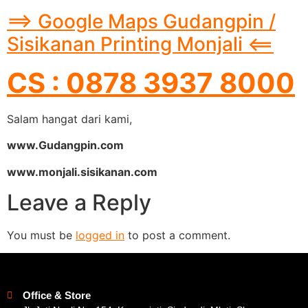
==> Google Maps Gudangpin /
Sisikanan Printing Monjali <==
CS : 0878 3937 8000
Salam hangat dari kami,
www.Gudangpin.com
www.monjali.sisikanan.com
Leave a Reply
You must be
logged in
to post a comment.
Office & Store