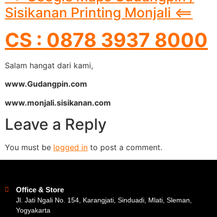
Sisikanan Printing Monjali <==
CS : 0878 3937 8000
Salam hangat dari kami,
www.Gudangpin.com
www.monjali.sisikanan.com
Leave a Reply
You must be
logged in
to post a comment.
Office & Store
Jl. Jati Ngali No. 154, Karangjati, Sinduadi, Mlati, Sleman,
Yogyakarta