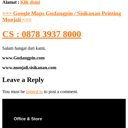
Alamat :
Klik disini
==> Google Maps Gudangpin / Sisikanan Printing
Monjali <==
CS : 0878 3937 8000
Salam hangat dari kami,
www.Gudangpin.com
www.monjali.sisikanan.com
Leave a Reply
You must be
logged in
to post a comment.
Office & Store