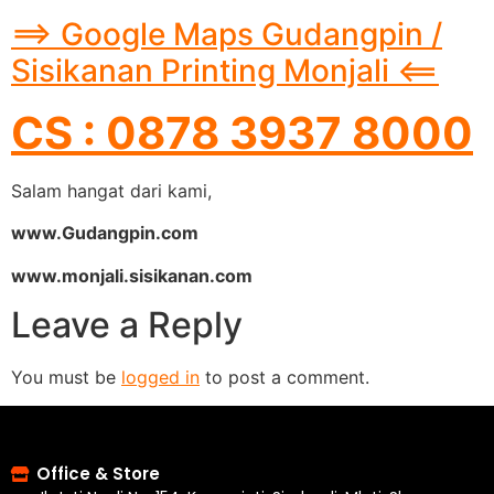
==> Google Maps Gudangpin /
Sisikanan Printing Monjali <==
CS : 0878 3937 8000
Salam hangat dari kami,
www.Gudangpin.com
www.monjali.sisikanan.com
Leave a Reply
You must be
logged in
to post a comment.
Office & Store