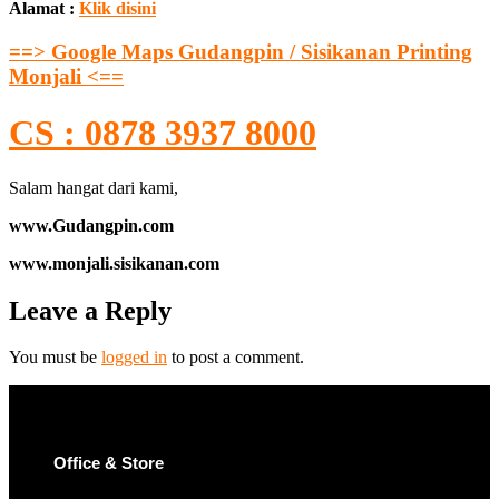
Alamat :
Klik disini
==> Google Maps Gudangpin / Sisikanan Printing
Monjali <==
CS : 0878 3937 8000
Salam hangat dari kami,
www.Gudangpin.com
www.monjali.sisikanan.com
Leave a Reply
You must be
logged in
to post a comment.
Office & Store