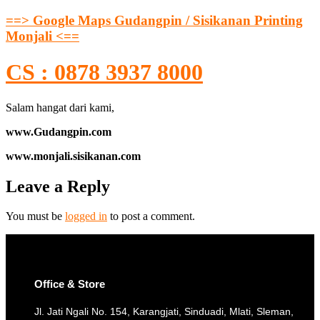
==> Google Maps Gudangpin / Sisikanan Printing
Monjali <==
CS : 0878 3937 8000
Salam hangat dari kami,
www.Gudangpin.com
www.monjali.sisikanan.com
Leave a Reply
You must be
logged in
to post a comment.
Office & Store
Jl. Jati Ngali No. 154, Karangjati, Sinduadi, Mlati, Sleman,