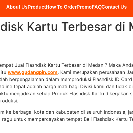
About Us
Product
How To Order
Promo
FAQ
Contact Us
disk Kartu Terbesar di
mpat Jual Flashdisk Kartu Terbesar di Medan ? Maka Anda
aitu
www.gudangpin.com
. Kami merupakan perusahaan Jas
atlah berpengalaman dalam memproduksi Flashdisk ID Card
adline tepat adalah harga mati bagi Divisi kami dan tidak bi
ktu menjadikan setiap Produk Flashdisk Kartu dikerjakan s
produksi.
rim ke berbagai kota dan kabupaten di seluruh Indonesia, 
rlu ragu untuk mempercayakan tempat Beli Flashdisk Kart