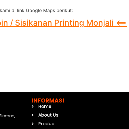
kami di link Google Maps berikut:
 / Sisikanan Printing Monjali <==
INFORMASI
Home
About Us
, Sleman,
Product