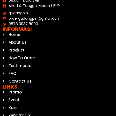
08.00 - 17.00 WIB
Ahad & Tanggal Merah LIBUR
gudangpin
ordergudangpin@gmail.com
0878 3937 8000
INFORMASI
Home
About Us
Product
How To Order
Testimonial
FAQ
Contact Us
LINKS
Promo
Event
Karir
Kemitraan