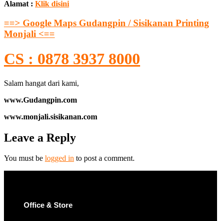
Alamat :
Klik disini
==> Google Maps Gudangpin / Sisikanan Printing
Monjali <==
CS : 0878 3937 8000
Salam hangat dari kami,
www.Gudangpin.com
www.monjali.sisikanan.com
Leave a Reply
You must be
logged in
to post a comment.
Office & Store