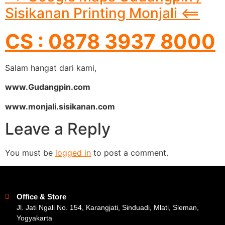
Sisikanan Printing Monjali <==
CS : 0878 3937 8000
Salam hangat dari kami,
www.Gudangpin.com
www.monjali.sisikanan.com
Leave a Reply
You must be
logged in
to post a comment.
Office & Store
Jl. Jati Ngali No. 154, Karangjati, Sinduadi, Mlati, Sleman,
Yogyakarta