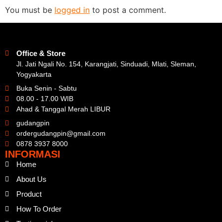
You must be
logged in
to post a comment.
Office & Store
Jl. Jati Ngali No. 154, Karangjati, Sinduadi, Mlati, Sleman,
Yogyakarta
Buka Senin - Sabtu
08.00 - 17.00 WIB
Ahad & Tanggal Merah LIBUR
gudangpin
ordergudangpin@gmail.com
0878 3937 8000
INFORMASI
Home
About Us
Product
How To Order