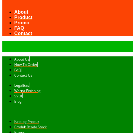
About
Product
Promo
FAQ
Contact
About Us
How To Order
FAQ
Contact Us
Legalitas
Warna Finishing
SVLK
Blog
Katalog Produk
Produk Ready Stock
Promo