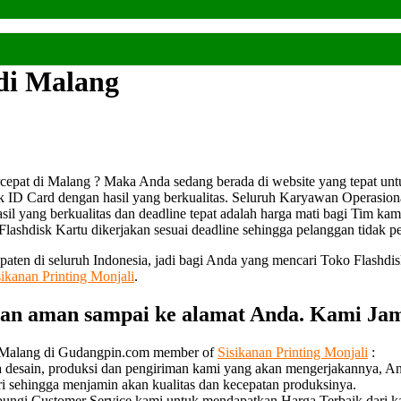
 di Malang
epat di Malang ? Maka Anda sedang berada di website yang tepat unt
k ID Card dengan hasil yang berkualitas. Seluruh Karyawan Operasio
sil yang berkualitas dan deadline tepat adalah harga mati bagi Tim kam
ashdisk Kartu dikerjakan sesuai deadline sehingga pelanggan tidak perl
upaten di seluruh Indonesia, jadi bagi Anda yang mencari Toko Flashd
sikanan Printing Monjali
.
gan aman sampai ke alamat Anda. Kami Jam
di Malang di Gudangpin.com member of
Sisikanan Printing Monjali
:
a desain, produksi dan pengiriman kami yang akan mengerjakannya, An
ri sehingga menjamin akan kualitas dan kecepatan produksinya.
bungi Customer Service kami untuk mendapatkan Harga Terbaik dari k