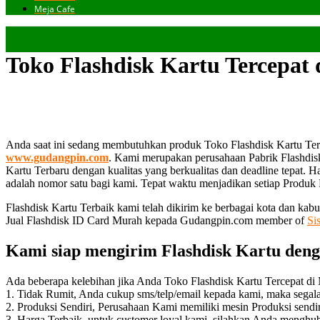
Meja Cafe
Toko Flashdisk Kartu Tercepat
Anda saat ini sedang membutuhkan produk Toko Flashdisk Kartu Terc
www.gudangpin.com
. Kami merupakan perusahaan Pabrik Flashdis
Kartu Terbaru dengan kualitas yang berkualitas dan deadline tepat. Ha
adalah nomor satu bagi kami. Tepat waktu menjadikan setiap Produk Fl
Flashdisk Kartu Terbaik kami telah dikirim ke berbagai kota dan kab
Jual Flashdisk ID Card Murah kepada Gudangpin.com member of
Si
Kami siap mengirim Flashdisk Kartu den
Ada beberapa kelebihan jika Anda Toko Flashdisk Kartu Tercepat 
1. Tidak Rumit, Anda cukup sms/telp/email kepada kami, maka segal
2. Produksi Sendiri, Perusahaan Kami memiliki mesin Produksi sendi
3. Harga Terbaik, untuk customer loyal kami, silahkan Anda menghu