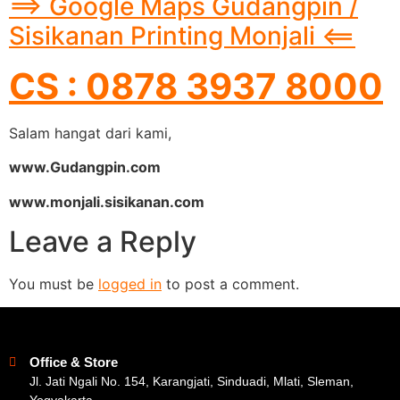
==> Google Maps Gudangpin /
Sisikanan Printing Monjali <==
CS : 0878 3937 8000
Salam hangat dari kami,
www.Gudangpin.com
www.monjali.sisikanan.com
Leave a Reply
You must be
logged in
to post a comment.
Office & Store
Jl. Jati Ngali No. 154, Karangjati, Sinduadi, Mlati, Sleman,